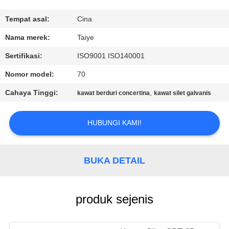
KUALITAS
Tempat asal:
Cina
HUBUNGI
Nama merek:
Taiye
KAMI
Sertifikasi:
ISO9001 ISO140001
Nomor model:
70
BERITA
Cahaya Tinggi:
,
kawat berduri concertina
kawat silet galvanis
PERMINTAAN
HUBUNGI KAMI!
PENAWARAN
BUKA DETAIL
SITEMAP
PRIVACY
produk sejenis
POLICY