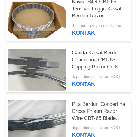
Kawat Silet CBT 65
Tensive Tinggi, Kawat
Berduri Razor
Concertina
the more qty you need，the cheaper price is MOQ:200 gulungan
KONTAK
Ganda Kawat Berduri
Concertina CBT-65
Clipping Razor Coils
Spiral Coils
dapat dinegosiasikan MOQ:4 ton
KONTAK
Pita Berduri Concertina
Cross Prison Razor
Wire CBT-65 Blade
Panjang
dapat dinegosiasikan MOQ:1 ton
KONTAK