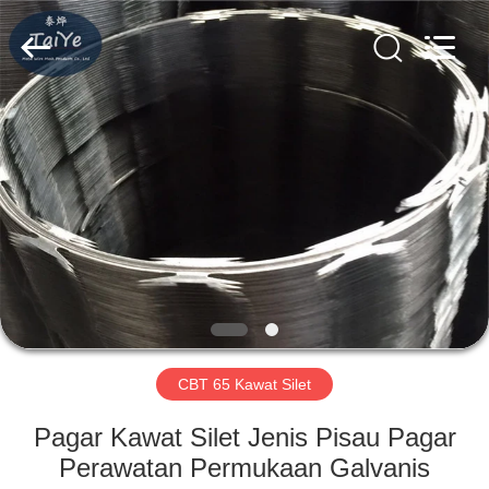
Taiye
Metal
Wire
Mesh
Products
Co.,Ltd.
All
Rights
RUMAH
Reserved.
PRODUK
TENTANG
KAMI
TUR
PABRIK
CBT 65 Kawat Silet
Pagar Kawat Silet Jenis Pisau Pagar
KONTROL
Perawatan Permukaan Galvanis